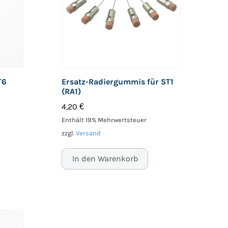
T6
Ersatz-Radiergummis für ST1
(RA1)
4,20
€
Enthält 19% Mehrwertsteuer
zzgl.
Versand
In den Warenkorb