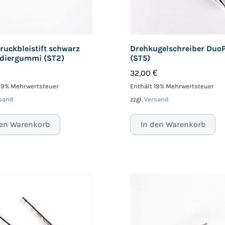
ruckbleistift schwarz
Drehkugelschreiber Duo
adiergummi (ST2)
(ST5)
32,00
€
 19% Mehrwertsteuer
Enthält 19% Mehrwertsteuer
sand
zzgl.
Versand
den Warenkorb
In den Warenkorb