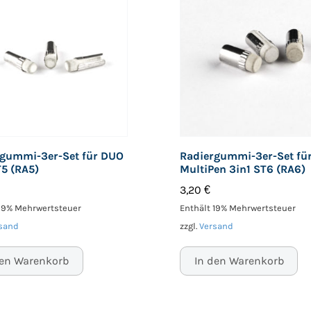
rgummi-3er-Set für DUO
Radiergummi-3er-Set fü
5 (RA5)
MultiPen 3in1 ST6 (RA6)
3,20
€
 19% Mehrwertsteuer
Enthält 19% Mehrwertsteuer
sand
zzgl.
Versand
den Warenkorb
In den Warenkorb