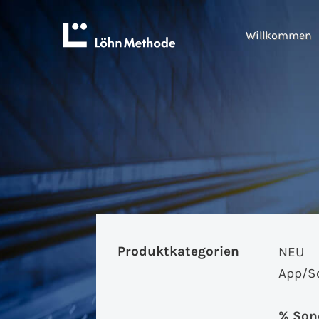
Willkommen
Produktkategorien
NEU
App/S
% Son