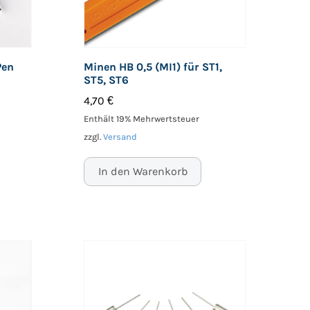
Pen
Minen HB 0,5 (MI1) für ST1,
ST5, ST6
4,70
€
Enthält 19% Mehrwertsteuer
zzgl.
Versand
In den Warenkorb