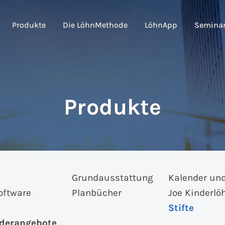
Produkte
Die LöhnMethode
LöhnApp
Semina
Produkte
Grundausstattung
Kalender un
oftware
Planbücher
Joe Kinderlö
Stifte
derangebote