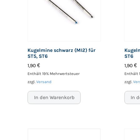
Kugelmine schwarz (MI2) für
Kugelm
ST5, ST6
ST6
1,90
€
1,90
€
Enthält 19% Mehrwertsteuer
Enthält
zzgl.
Versand
zzgl.
Ver
In den Warenkorb
In 