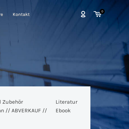
0
re
Kontakt
d Zubehör
Literatur
hn // ABVERKAUF //
Ebook