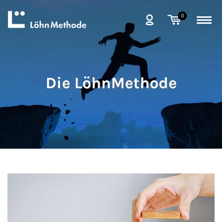
0
Die LöhnMethode