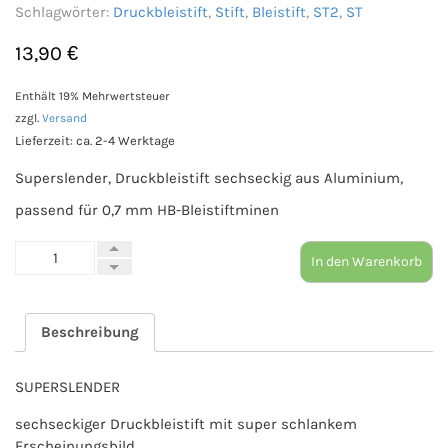
Schlagwörter:
Druckbleistift
,
Stift
,
Bleistift
,
ST2
,
ST
13,90
€
Enthält 19% Mehrwertsteuer
zzgl.
Versand
Lieferzeit: ca. 2-4 Werktage
Superslender, Druckbleistift sechseckig aus Aluminium,
passend für 0,7 mm HB-Bleistiftminen
NEU:
In den Warenkorb
Druckbleistift
schwarz
mit
Beschreibung
Radiergummi
(ST2)
Menge
SUPERSLENDER
sechseckiger Druckbleistift mit super schlankem
Erscheinungsbild