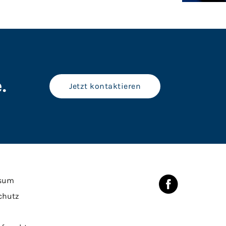
.
Jetzt kontaktieren
sum
chutz