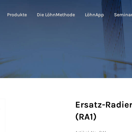
Produkte
Die LöhnMethode
LöhnApp
Semina
Ersatz-Radie
(RA1)