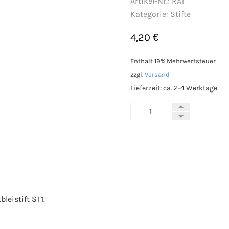
Artikel-Nr.:
RA1
Kategorie:
Stifte
4,20
€
Enthält 19% Mehrwertsteuer
zzgl.
Versand
Lieferzeit: ca. 2-4 Werktage
Ersatz-
Radiergummis
für
ST1
(RA1)
Menge
eistift ST1.