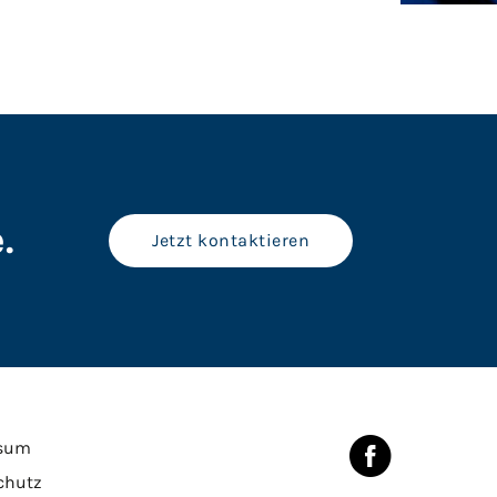
.
Jetzt kontaktieren
sum
chutz