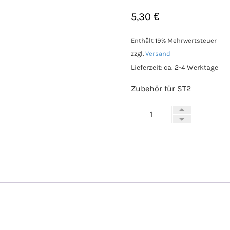
5,30
€
Enthält 19% Mehrwertsteuer
zzgl.
Versand
Lieferzeit: ca. 2-4 Werktage
Zubehör für ST2
NEU:
Minen
HB
0,7
(MI4)
für
ST2
Menge