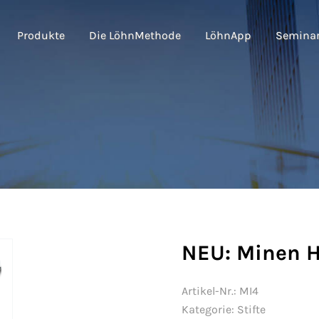
Produkte
Die LöhnMethode
LöhnApp
Semina
NEU: Minen H
Artikel-Nr.:
MI4
Kategorie:
Stifte