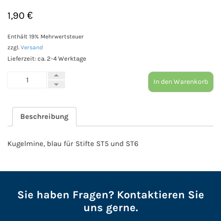
1,90
€
Enthält 19% Mehrwertsteuer
zzgl.
Versand
Lieferzeit: ca. 2-4 Werktage
Kugelmine
In den Warenkorb
blau
(MI3)
für
Beschreibung
ST5,
ST6
Menge
Kugelmine, blau für Stifte ST5 und ST6
Sie haben Fragen? Kontaktieren Sie
uns gerne.