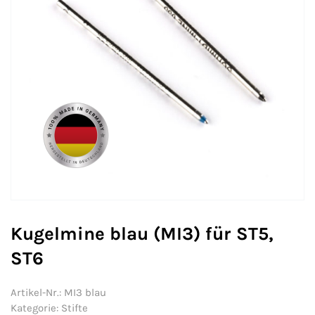
Kugelmine blau (MI3) für ST5,
ST6
Artikel-Nr.:
MI3 blau
Kategorie:
Stifte