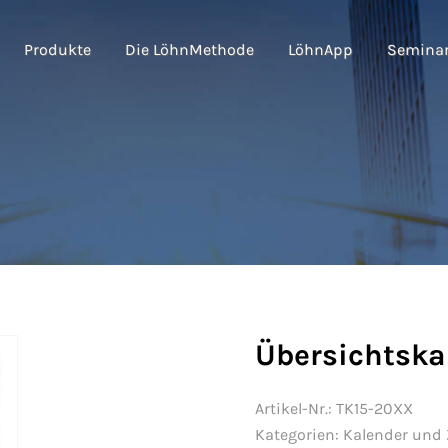
Produkte
Die LöhnMethode
LöhnApp
Semina
Übersichtska
Artikel-Nr.:
TK15-20XX
Kategorien:
Kalender und