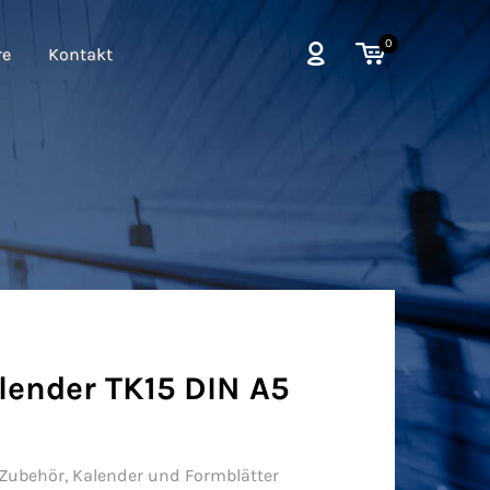
0
re
Kontakt
lender TK15 DIN A5
 Zubehör
,
Kalender und Formblätter