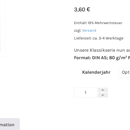
3,60
€
Enthält 19% Mehrwertsteuer
zzgl.
Versand
Lieferzeit: ca. 3-4 Werktage
Unsere Klassikserie nun a
Format: DIN A5; 80 g/m² 
Kalenderjahr
Übersichtskalender
TK15
DIN
A5
Menge
rmation