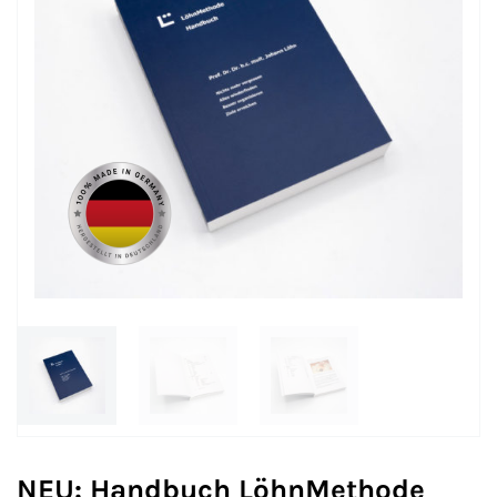
NEU: Handbuch LöhnMethode